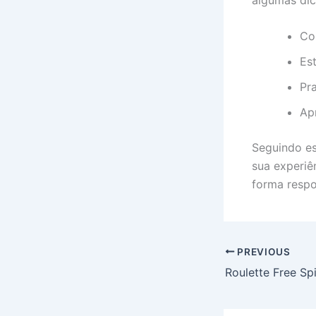
Co
Es
Pr
Ap
Seguindo es
sua experiê
forma respon
PREVIOUS