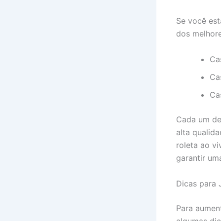
Se você est
dos melhore
Ca
Ca
Ca
Cada um de
alta qualid
roleta ao vi
garantir uma
Dicas para 
Para aument
algumas dic