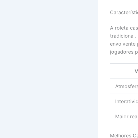
Característ
A roleta ca
tradicional
envolvente 
jogadores p
V
Atmosfera
Interativ
Maior rea
Melhores Ca