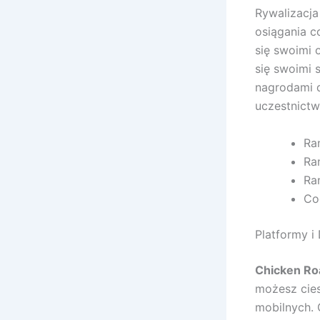
Rywalizacja
osiągania c
się swoimi 
się swoimi 
nagrodami 
uczestnictw
Ra
Ra
Ra
Co
Platformy i
Chicken Ro
możesz cies
mobilnych. 