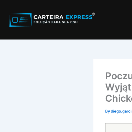
Skip
to
content
Poczu
Wyjąt
Chick
By
diego.garc