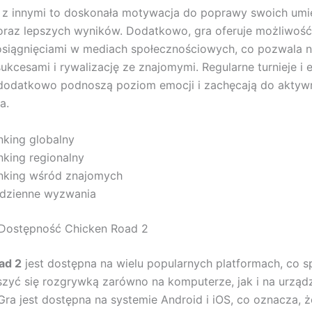
 z innymi to doskonała motywacja do poprawy swoich umie
oraz lepszych wyników. Dodatkowo, gra oferuje możliwość 
osiągnięciami w mediach społecznościowych, co pozwala n
sukcesami i rywalizację ze znajomymi. Regularne turnieje i 
dodatkowo podnoszą poziom emocji i zachęcają do akty
a.
nking globalny
nking regionalny
nking wśród znajomych
dzienne wyzwania
 Dostępność Chicken Road 2
ad 2
jest dostępna na wielu popularnych platformach, co s
zyć się rozgrywką zarówno na komputerze, jak i na urząd
Gra jest dostępna na systemie Android i iOS, co oznacza, 