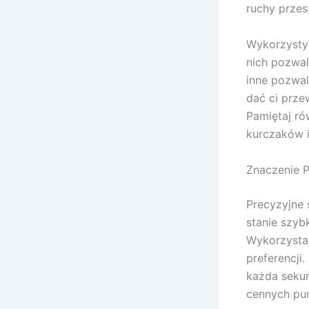
ruchy przes
Wykorzystyw
nich pozwal
inne pozwal
dać ci prze
Pamiętaj ró
kurczaków i
Znaczenie P
Precyzyjne
stanie szyb
Wykorzystaj
preferencji.
każda sekun
cennych pu