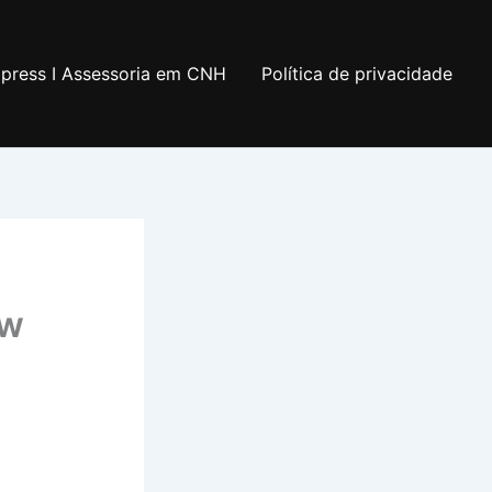
xpress I Assessoria em CNH
Política de privacidade
 w