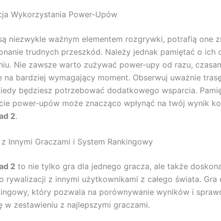
cja Wykorzystania Power-Upów
są niezwykle ważnym elementem rozgrywki, potrafią one 
onanie trudnych przeszkód. Należy jednak pamiętać o ich
iu. Nie zawsze warto zużywać power-upy od razu, czasami
 na bardziej wymagający moment. Obserwuj uważnie trasę
kiedy będziesz potrzebować dodatkowego wsparcia. Pamięt
ycie power-upów może znacząco wpłynąć na twój wynik k
ad 2
.
 z Innymi Graczami i System Rankingowy
ad 2
to nie tylko gra dla jednego gracza, ale także doskon
o rywalizacji z innymi użytkownikami z całego świata. Gra 
ingowy, który pozwala na porównywanie wyników i sprawd
ię w zestawieniu z najlepszymi graczami.