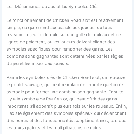
Les Mécanismes de Jeu et les Symboles Clés
Le fonctionnement de Chicken Road slot est relativement
simple, ce qui le rend accessible aux joueurs de tous
niveaux. Le jeu se déroule sur une grille de rouleaux et de
lignes de paiement, où les joueurs doivent aligner des
symboles spécifiques pour remporter des gains. Les
combinaisons gagnantes sont déterminées par les règles
du jeu et les mises des joueurs.
Parmi les symboles clés de Chicken Road slot, on retrouve
le poulet sauvage, qui peut remplacer n’importe quel autre
symbole pour former une combinaison gagnante. Ensuite,
il y a le symbole de l’œuf en or, qui peut offrir des gains
importants s’il apparaît plusieurs fois sur les rouleaux. Enfin,
il existe également des symboles spéciaux qui déclenchent
des bonus et des fonctionnalités supplémentaires, tels que
les tours gratuits et les multiplicateurs de gains.