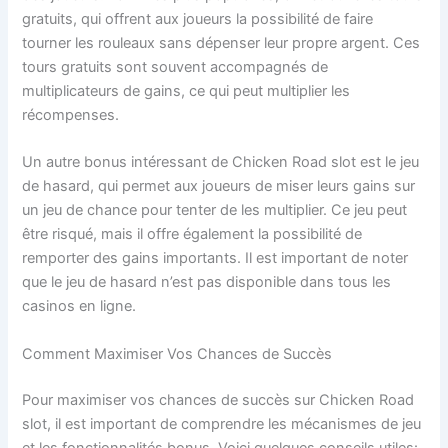
gratuits, qui offrent aux joueurs la possibilité de faire
tourner les rouleaux sans dépenser leur propre argent. Ces
tours gratuits sont souvent accompagnés de
multiplicateurs de gains, ce qui peut multiplier les
récompenses.
Un autre bonus intéressant de Chicken Road slot est le jeu
de hasard, qui permet aux joueurs de miser leurs gains sur
un jeu de chance pour tenter de les multiplier. Ce jeu peut
être risqué, mais il offre également la possibilité de
remporter des gains importants. Il est important de noter
que le jeu de hasard n’est pas disponible dans tous les
casinos en ligne.
Comment Maximiser Vos Chances de Succès
Pour maximiser vos chances de succès sur Chicken Road
slot, il est important de comprendre les mécanismes de jeu
et les fonctionnalités bonus. Voici quelques conseils utiles: