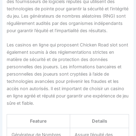
des fournisseurs de logiciels réputés qui utilisent des
technologies de pointe pour garantir la sécurité et l’intégrité
du jeu. Les générateurs de nombres aléatoires (RNG) sont
régulièrement audités par des organismes indépendants
pour garantir l’équité et l’impartialité des résultats.
Les casinos en ligne qui proposent Chicken Road slot sont
également soumis à des réglementations strictes en
matière de sécurité et de protection des données
personnelles des joueurs. Les informations bancaires et
personnelles des joueurs sont cryptées à l’aide de
technologies avancées pour prévenir les fraudes et les
accès non autorisés. Il est important de choisir un casino
en ligne agréé et réputé pour garantir une expérience de jeu
sûre et fiable.
Feature
Details
Générateur de Nombres
Assure l’équité des