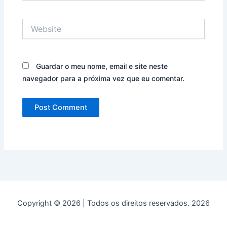
Website
Guardar o meu nome, email e site neste
navegador para a próxima vez que eu comentar.
Copyright © 2026 | Todos os direitos reservados. 2026