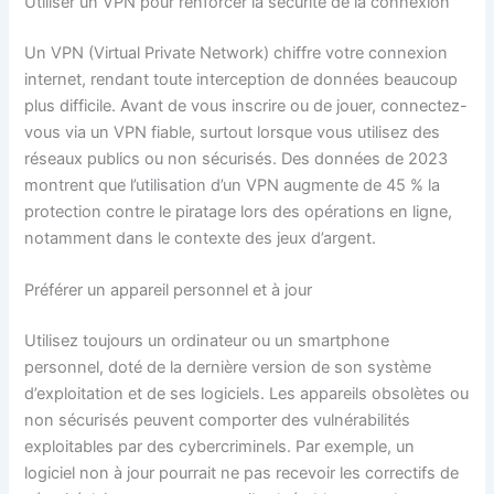
Utiliser un VPN pour renforcer la sécurité de la connexion
Un VPN (Virtual Private Network) chiffre votre connexion
internet, rendant toute interception de données beaucoup
plus difficile. Avant de vous inscrire ou de jouer, connectez-
vous via un VPN fiable, surtout lorsque vous utilisez des
réseaux publics ou non sécurisés. Des données de 2023
montrent que l’utilisation d’un VPN augmente de 45 % la
protection contre le piratage lors des opérations en ligne,
notamment dans le contexte des jeux d’argent.
Préférer un appareil personnel et à jour
Utilisez toujours un ordinateur ou un smartphone
personnel, doté de la dernière version de son système
d’exploitation et de ses logiciels. Les appareils obsolètes ou
non sécurisés peuvent comporter des vulnérabilités
exploitables par des cybercriminels. Par exemple, un
logiciel non à jour pourrait ne pas recevoir les correctifs de