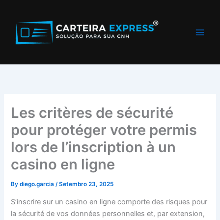
Skip
to
content
Les critères de sécurité
pour protéger votre permis
lors de l’inscription à un
casino en ligne
By
diego.garcia
/
Setembro 23, 2025
S’inscrire sur un casino en ligne comporte des risques pour
la sécurité de vos données personnelles et, par extension,