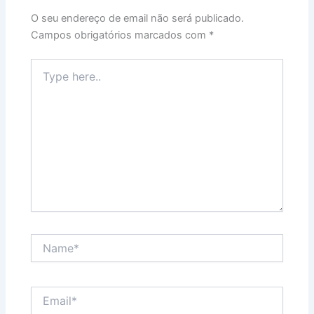
O seu endereço de email não será publicado.
Campos obrigatórios marcados com
*
Type
here..
Name*
Email*