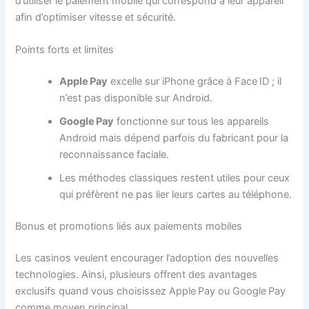
d’utiliser le paiement mobile qui correspond à leur appareil
afin d’optimiser vitesse et sécurité.
Points forts et limites
Apple Pay
excelle sur iPhone grâce à Face ID ; il
n’est pas disponible sur Android.
Google Pay
fonctionne sur tous les appareils
Android mais dépend parfois du fabricant pour la
reconnaissance faciale.
Les méthodes classiques restent utiles pour ceux
qui préfèrent ne pas lier leurs cartes au téléphone.
Bonus et promotions liés aux paiements mobiles
Les casinos veulent encourager l’adoption des nouvelles
technologies. Ainsi, plusieurs offrent des avantages
exclusifs quand vous choisissez Apple Pay ou Google Pay
comme moyen principal.