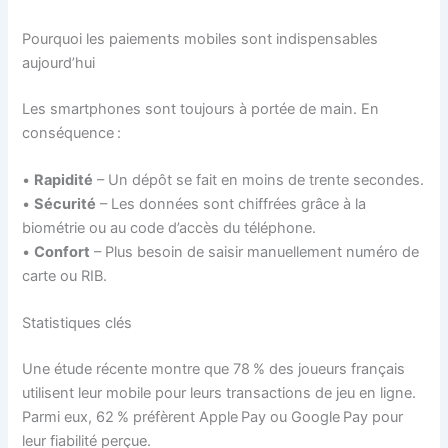
Pourquoi les paiements mobiles sont indispensables
aujourd’hui
Les smartphones sont toujours à portée de main. En
conséquence :
•
Rapidité
– Un dépôt se fait en moins de trente secondes.
•
Sécurité
– Les données sont chiffrées grâce à la
biométrie ou au code d’accès du téléphone.
•
Confort
– Plus besoin de saisir manuellement numéro de
carte ou RIB.
Statistiques clés
Une étude récente montre que 78 % des joueurs français
utilisent leur mobile pour leurs transactions de jeu en ligne.
Parmi eux, 62 % préfèrent Apple Pay ou Google Pay pour
leur fiabilité perçue.