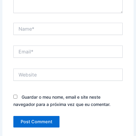
Name*
Email*
Website
Guardar o meu nome, email e site neste
navegador para a próxima vez que eu comentar.