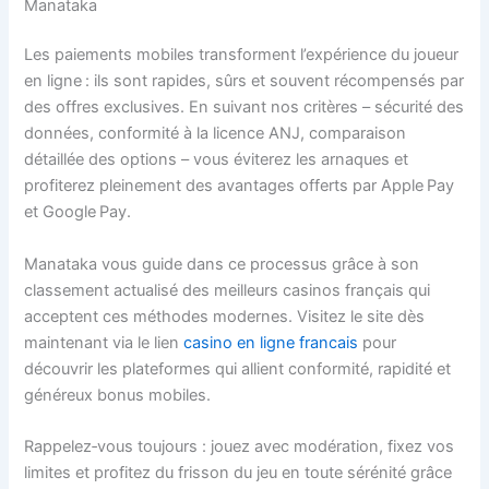
Manataka
Les paiements mobiles transforment l’expérience du joueur
en ligne : ils sont rapides, sûrs et souvent récompensés par
des offres exclusives. En suivant nos critères – sécurité des
données, conformité à la licence ANJ, comparaison
détaillée des options – vous éviterez les arnaques et
profiterez pleinement des avantages offerts par Apple Pay
et Google Pay.
Manataka vous guide dans ce processus grâce à son
classement actualisé des meilleurs casinos français qui
acceptent ces méthodes modernes. Visitez le site dès
maintenant via le lien
casino en ligne francais
pour
découvrir les plateformes qui allient conformité, rapidité et
généreux bonus mobiles.
Rappelez‑vous toujours : jouez avec modération, fixez vos
limites et profitez du frisson du jeu en toute sérénité grâce