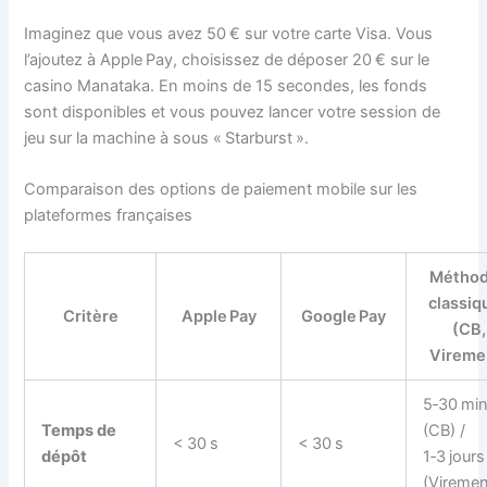
Imaginez que vous avez 50 € sur votre carte Visa. Vous
l’ajoutez à Apple Pay, choisissez de déposer 20 € sur le
casino Manataka. En moins de 15 secondes, les fonds
sont disponibles et vous pouvez lancer votre session de
jeu sur la machine à sous « Starburst ».
Comparaison des options de paiement mobile sur les
plateformes françaises
Métho
classiq
Critère
Apple Pay
Google Pay
(CB,
Vireme
5‑30 mi
Temps de
(CB) /
< 30 s
< 30 s
dépôt
1‑3 jours
(Viremen