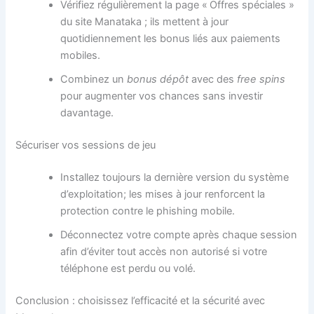
Vérifiez régulièrement la page « Offres spéciales »
du site Manataka ; ils mettent à jour
quotidiennement les bonus liés aux paiements
mobiles.
Combinez un
bonus dépôt
avec des
free spins
pour augmenter vos chances sans investir
davantage.
Sécuriser vos sessions de jeu
Installez toujours la dernière version du système
d’exploitation; les mises à jour renforcent la
protection contre le phishing mobile.
Déconnectez votre compte après chaque session
afin d’éviter tout accès non autorisé si votre
téléphone est perdu ou volé.
Conclusion : choisissez l’efficacité et la sécurité avec