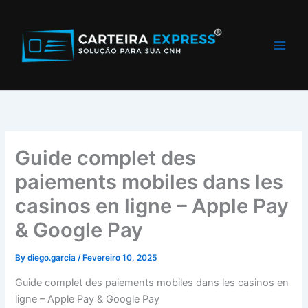
Skip
to
content
Guide complet des
paiements mobiles dans les
casinos en ligne – Apple Pay
& Google Pay
By
diego.garcia
/
Fevereiro 10, 2025
Guide complet des paiements mobiles dans les casinos en
ligne – Apple Pay & Google Pay