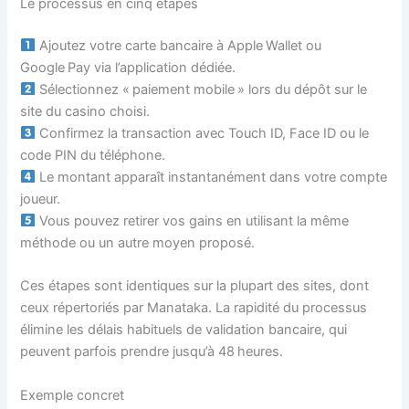
Le processus en cinq étapes
Ajoutez votre carte bancaire à Apple Wallet ou
Google Pay via l’application dédiée.
Sélectionnez « paiement mobile » lors du dépôt sur le
site du casino choisi.
Confirmez la transaction avec Touch ID, Face ID ou le
code PIN du téléphone.
Le montant apparaît instantanément dans votre compte
joueur.
Vous pouvez retirer vos gains en utilisant la même
méthode ou un autre moyen proposé.
Ces étapes sont identiques sur la plupart des sites, dont
ceux répertoriés par Manataka. La rapidité du processus
élimine les délais habituels de validation bancaire, qui
peuvent parfois prendre jusqu’à 48 heures.
Exemple concret