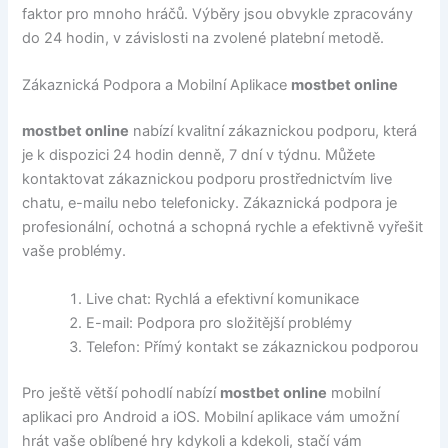
faktor pro mnoho hráčů. Výběry jsou obvykle zpracovány
do 24 hodin, v závislosti na zvolené platební metodě.
Zákaznická Podpora a Mobilní Aplikace
mostbet online
mostbet online
nabízí kvalitní zákaznickou podporu, která
je k dispozici 24 hodin denně, 7 dní v týdnu. Můžete
kontaktovat zákaznickou podporu prostřednictvím live
chatu, e-mailu nebo telefonicky. Zákaznická podpora je
profesionální, ochotná a schopná rychle a efektivně vyřešit
vaše problémy.
Live chat: Rychlá a efektivní komunikace
E-mail: Podpora pro složitější problémy
Telefon: Přímý kontakt se zákaznickou podporou
Pro ještě větší pohodlí nabízí
mostbet online
mobilní
aplikaci pro Android a iOS. Mobilní aplikace vám umožní
hrát vaše oblíbené hry kdykoli a kdekoli, stačí vám