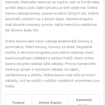
internetu. Nemusíte cestovat do kasina, stát ve frontě nebo
se řídit dress code. Další výhodou je širší výběr her. Online
kasina nabízejí stovky, pokud ne tisíce různých her, včetně
automatů, stolních her a živých kasin. Kamenná kasina
mají obvykle omezený prostor, takže nemohou nabídnout
tak širokou škálu her.
Online kasina také často nabízejí atraktivnější bonusy a
promoakce. Vítací bonusy, bonusy za vklad, bezplatné
otočky a věrnostní programy jsou běžné nástroje, které
kasina používají k přilákání a udržení hráčů. Navíc online
kasina obvykle nabízejí nižší náklady. Provoz kamenného
kasina je spojen s vysokými náklady na nájem,
zaměstnance a údržbu. Online kasina mají nižší provozní
náklady, což se odráží v vyšších výplatních procentech pro
hráče.
Kamenné
Funkce
Online Kasino