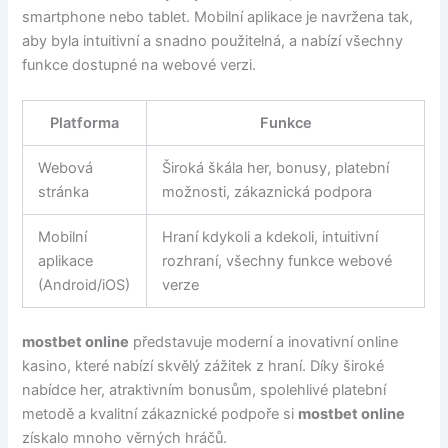
smartphone nebo tablet. Mobilní aplikace je navržena tak,
aby byla intuitivní a snadno použitelná, a nabízí všechny
funkce dostupné na webové verzi.
Platforma
Funkce
Webová
Široká škála her, bonusy, platební
stránka
možnosti, zákaznická podpora
Mobilní
Hraní kdykoli a kdekoli, intuitivní
aplikace
rozhraní, všechny funkce webové
(Android/iOS)
verze
mostbet online
představuje moderní a inovativní online
kasino, které nabízí skvělý zážitek z hraní. Díky široké
nabídce her, atraktivním bonusům, spolehlivé platební
metodě a kvalitní zákaznické podpoře si
mostbet online
získalo mnoho věrných hráčů.