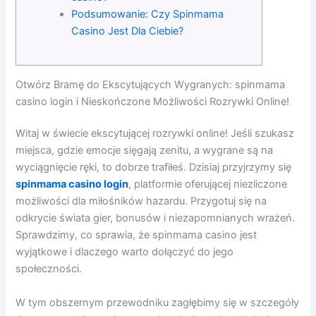
Podsumowanie: Czy Spinmama
Casino Jest Dla Ciebie?
Otwórz Bramę do Ekscytujących Wygranych: spinmama
casino login i Nieskończone Możliwości Rozrywki Online!
Witaj w świecie ekscytującej rozrywki online! Jeśli szukasz
miejsca, gdzie emocje sięgają zenitu, a wygrane są na
wyciągnięcie ręki, to dobrze trafiłeś. Dzisiaj przyjrzymy się
spinmama casino login
, platformie oferującej niezliczone
możliwości dla miłośników hazardu. Przygotuj się na
odkrycie świata gier, bonusów i niezapomnianych wrażeń.
Sprawdzimy, co sprawia, że spinmama casino jest
wyjątkowe i dlaczego warto dołączyć do jego
społeczności.
W tym obszernym przewodniku zagłębimy się w szczegóły