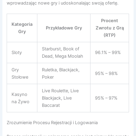
wprowadzając nowe gry i udoskonalając swoją ofertę.
Procent
Kategoria
Przykładowe Gry
Zwrotu z Grą
Gry
(RTP)
Starburst, Book of
Sloty
96.1% – 99%
Dead, Mega Moolah
Gry
Ruletka, Blackjack,
95% – 98%
Stołowe
Poker
Live Roulette, Live
Kasyno
Blackjack, Live
95% – 97%
na Żywo
Baccarat
Zrozumienie Procesu Rejestracji i Logowania