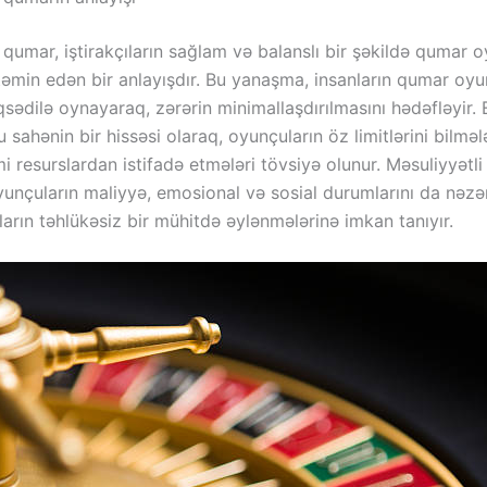
 qumar, iştirakçıların sağlam və balanslı bir şəkildə qumar o
təmin edən bir anlayışdır. Bu yanaşma, insanların qumar oyun
ədilə oynayaraq, zərərin minimallaşdırılmasını hədəfləyir. 
sahənin bir hissəsi olaraq, oyunçuların öz limitlərini bilməl
i resurslardan istifadə etmələri tövsiyə olunur. Məsuliyyətl
unçuların maliyyə, emosional və sosial durumlarını da nəzərə
nların təhlükəsiz bir mühitdə əylənmələrinə imkan tanıyır.