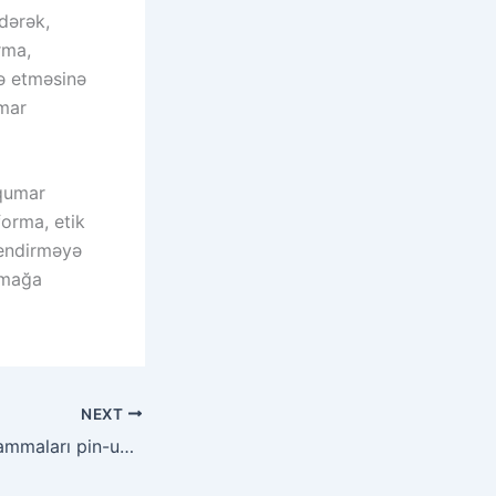
edərək,
rma,
də etməsinə
umar
 qumar
forma, etik
 endirməyə
olmağa
NEXT
Online kazino muammaları pin-up ilə yerli kazino arasındakı fərqləri anlamaq