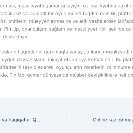
orması, məsuliyyətli qumar anlayışını öz fəaliyyətinə daxil 
əhlükəsiz və ədalətli bir oyun mühiti təqdim edir. Bu platfo
öz limitlərini müəyyən etməsinə və etik vasitələrdən istifa
r. Pin Up, oyunçuların sağlam və məsuliyyətli bir şəkildə q
 dəstəkləyir.
nçuların hüquqlarını qorumaqla yanaşı, onların məsuliyyətli
ə uyğun davranışlarını inkişaf etdirməyə kömək edir. Bu plat
istifadəsini təşviq edərək, oyunçuların zərərlərini minimuma
əliklə, Pin Up, qumar dünyasında müsbət dəyişikliklərə nail 
Kazino afsonalari va haqiqatlar Qaysi biri to’g’ri