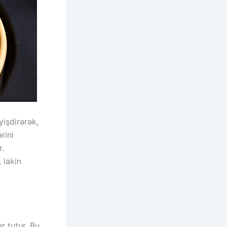
yişdirərək,
rini
r.
 lakin
r tutur. Bu