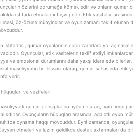
oyunçuların özlərini qorumağa kömək edir və onların qumar 
əkildə istifadə etmələrini təşviq edir. Etik vasitələr arasında 
lməsi, öz-özünə müayinələr və oyun zamanı təklif olunan 
mövcuddur.
in istifadəsi, qumar oyunlarının ciddi zərərlərə yol açmasının
acibdir. Oyunçular, etik vasitələrin təklif etdiyi imkanlardan
yyə və emosional durumlarını daha yaxşı idarə edə bilərlər.
osial məsuliyyətin bir hissəsi olaraq, qumar sahəsində etik
hfə verir.
hüquqları və vəzifələri
məsuliyyətli qumar prinsiplərinə uyğun olaraq, həm hüquqla
alikdirlər. Oyunçuların hüquqları arasında, ədalətli oyun müh
mühitdə oynama haqqı mövcuddur. Eyni zamanda, oyunçular
müəyyən etmələri və lazım gəldikdə dəstək axtarmaları da bir