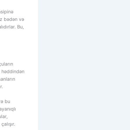
nsipinə
 öz bədən və
ıdırlar. Bu,
çuların
k, həddindən
sanların
r.
və bu
ayanıqlı
lar,
çalışır.