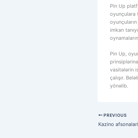
Pin Up platf
oyunçulara t
oyunçuların 
imkan tanıyı
oynamalarını
Pin Up, oyu
prinsiplərin
vasitələrin 
çalışır. Bel
yönəlib.
PREVIOUS