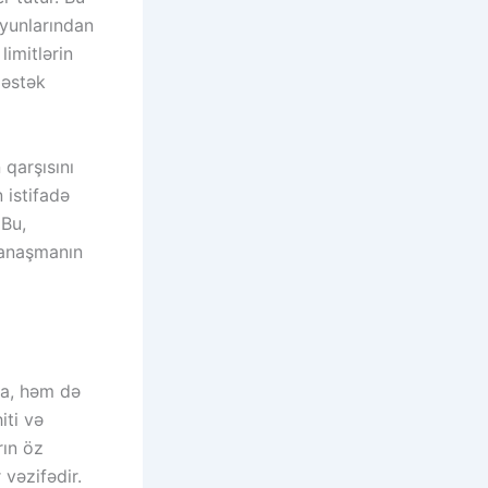
oyunlarından
limitlərin
dəstək
 qarşısını
 istifadə
 Bu,
 yanaşmanın
ra, həm də
iti və
ın öz
 vəzifədir.