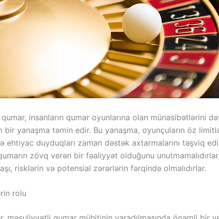
 qumar, insanların qumar oyunlarına olan münasibətlərini də
 bir yanaşma təmin edir. Bu yanaşma, oyunçuların öz limitlə
və ehtiyac duyduqları zaman dəstək axtarmalarını təşviq edi
, qumarın zövq verən bir fəaliyyət olduğunu unutmamalıdırlar,
şı, risklərin və potensial zərərlərin fərqində olmalıdırlar.
rin rolu
ər, məsuliyyətli qumar mühitinin yaradılmasında önəmli bir ye