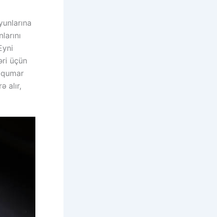
yunlarına
larını
Eyni
əri üçün
i qumar
 alır,