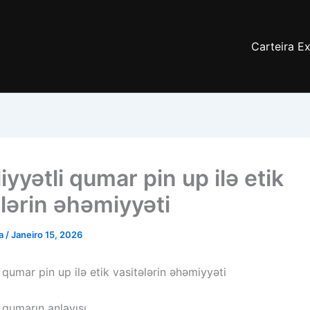
Carteira E
yyətli qumar pin up ilə etik
ələrin əhəmiyyəti
ia
/
Janeiro 15, 2026
 qumar pin up ilə etik vasitələrin əhəmiyyəti
 qumarın anlayışı