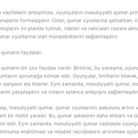
vəzifələrin anlaşılması, oyunçuların məsuliyyətli qumar pri
ışlarını formalaşdırır. Onlar, qumar oyunlarına qatılarkən,
lıqlarını ön planda tutmalı, riskləri və nəticələri nəzərə almal
mar oyunlarına olan münasibətlərini sağlamlaşdırır.
 qumarın faydaları
 qumarın bir çox faydası vardır. Birincisi, bu yanaşma, oyun
umlarını qorumağa kömək edir. Oyunçular, limitlərini bilərə
rin qarşısını ala bilərlər. Eyni zamanda, məsuliyyətli qumar, in
lərini yaxşılaşdırır və onların əyləncə anlayışını sağlamlaşdırı
şı, məsuliyyətli qumar, qumar oyunlarının qəbulunu artırır 
rlı bir mühit yaradır. Bu, qumar sahəsinin daha etibarlı və d
in edir. Eyni zamanda, məsuliyyətli qumar vasitəsilə oyunçu
inimuma endirilməsi və müsbət təcrübələrin artırılması üçün 