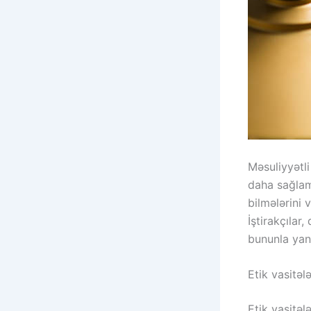
Məsuliyyətli
daha sağlam
bilmələrini 
İştirakçılar
bununla yana
Etik vasitələ
Etik vasitəl