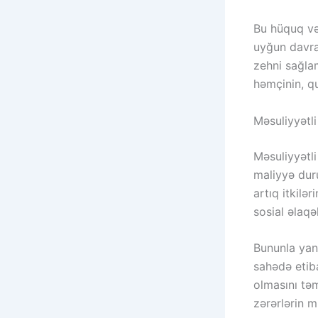
Bu hüquq və 
uyğun davran
zehni sağlam
həmçinin, qu
Məsuliyyətli
Məsuliyyətli
maliyyə dur
artıq itkilə
sosial əlaqə
Bununla yana
sahədə etiba
olmasını təm
zərərlərin m