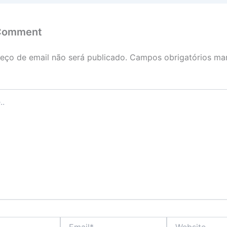
 Comment
eço de email não será publicado.
Campos obrigatórios ma
Email*
Website