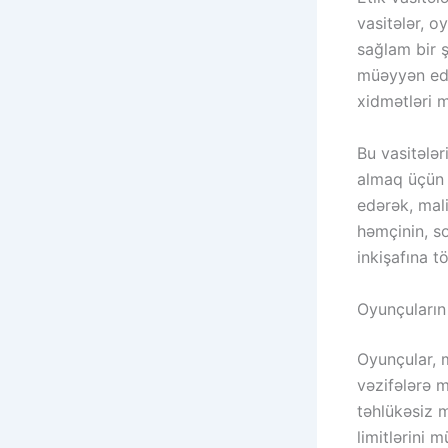
vasitələr, 
sağlam bir ş
müəyyən edi
xidmətləri 
Bu vasitələr
almaq üçün v
edərək, mali
həmçinin, s
inkişafına tö
Oyunçuların 
Oyunçular, 
vəzifələrə m
təhlükəsiz 
limitlərini 