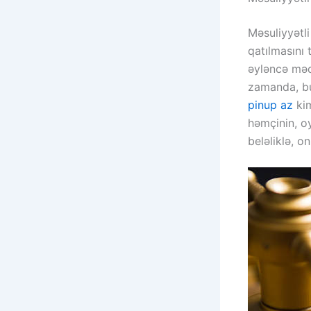
Məsuliyyətli
qatılmasını 
əyləncə məqs
zamanda, bu 
pinup az
kim
həmçinin, oy
beləliklə, o