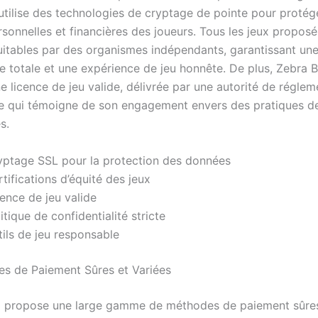
utilise des technologies de cryptage de pointe pour protége
sonnelles et financières des joueurs. Tous les jeux proposé
quitables par des organismes indépendants, garantissant un
e totale et une expérience de jeu honnête. De plus, Zebra B
une licence de jeu valide, délivrée par une autorité de régle
e qui témoigne de son engagement envers des pratiques de
s.
yptage SSL pour la protection des données
tifications d’équité des jeux
ence de jeu valide
itique de confidentialité stricte
ils de jeu responsable
s de Paiement Sûres et Variées
o propose une large gamme de méthodes de paiement sûre