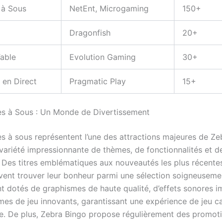
 à Sous
NetEnt, Microgaming
150+
Dragonfish
20+
able
Evolution Gaming
30+
 en Direct
Pragmatic Play
15+
s à Sous : Un Monde de Divertissement
s à sous représentent l’une des attractions majeures de Ze
 variété impressionnante de thèmes, de fonctionnalités et d
. Des titres emblématiques aux nouveautés les plus récentes
vent trouver leur bonheur parmi une sélection soigneusemen
nt dotés de graphismes de haute qualité, d’effets sonores i
es de jeu innovants, garantissant une expérience de jeu ca
te. De plus, Zebra Bingo propose régulièrement des promot