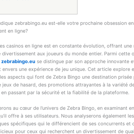
udique zebrabingo.eu est-elle votre prochaine obsession en
ent en ligne?
s casinos en ligne est en constante évolution, offrant une 
e divertissement aux joueurs du monde entier. Parmi cette o
,
zebrabingo.eu
se distingue par son approche innovante e
envers une expérience de jeu unique. Cet article explore 
les aspects qui font de Zebra Bingo une destination prisée 
 jeux de hasard, des promotions attrayantes à la variété d
 en passant par la sécurité et la fiabilité de la plateforme.
rons au cœur de l’univers de Zebra Bingo, en examinant en 
’il offre à ses utilisateurs. Nous analyserons également les
ques spécifiques qui le différencient de ses concurrents et 
dicieux pour ceux qui recherchent un divertissement de qual