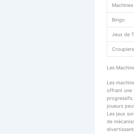
Machines
Bingo
Jeux de T
Croupiers
Les Machine
Les machine
offrant une
progressifs
joueurs peu
Les jeux so
de mécanism
divertissan