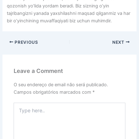
qozonish yo’lida yordam beradi. Biz sizning o’yin
tajribangizni yanada yaxshilashni maqsad qilganmiz va har
bir o’yinchining muvaffaqiyati biz uchun muhimdir.
PREVIOUS
NEXT
Leave a Comment
O seu endereço de email não será publicado.
Campos obrigatórios marcados com
*
Type
here..