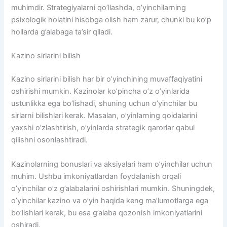
muhimdir. Strategiyalarni qo’llashda, o’yinchilarning
psixologik holatini hisobga olish ham zarur, chunki bu ko’p
hollarda g’alabaga ta’sir qiladi.
Kazino sirlarini bilish
Kazino sirlarini bilish har bir o’yinchining muvaffaqiyatini
oshirishi mumkin. Kazinolar ko’pincha o’z o’yinlarida
ustunlikka ega bo’lishadi, shuning uchun o’yinchilar bu
sirlarni bilishlari kerak. Masalan, o’yinlarning qoidalarini
yaxshi o’zlashtirish, o’yinlarda strategik qarorlar qabul
qilishni osonlashtiradi.
Kazinolarning bonuslari va aksiyalari ham o’yinchilar uchun
muhim. Ushbu imkoniyatlardan foydalanish orqali
o’yinchilar o’z g’alabalarini oshirishlari mumkin. Shuningdek,
o’yinchilar kazino va o’yin haqida keng ma’lumotlarga ega
bo’lishlari kerak, bu esa g’alaba qozonish imkoniyatlarini
oshiradi.