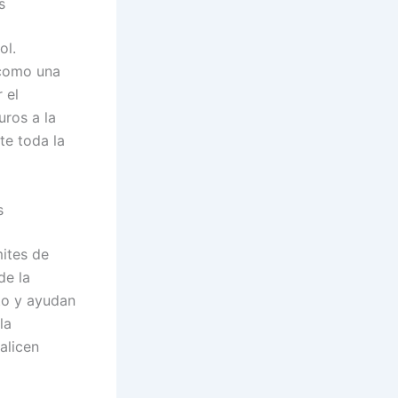
s
ol.
 como una
 el
uros a la
te toda la
s
ites de
de la
to y ayudan
la
alicen