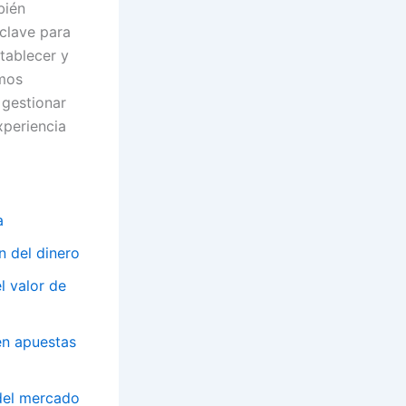
bién
 clave para
tablecer y
emos
 gestionar
xperiencia
a
n del dinero
l valor de
 en apuestas
 del mercado