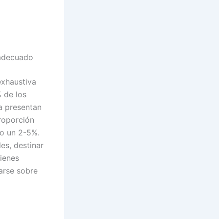
 adecuado
exhaustiva
% de los
a presentan
roporción
mo un 2-5%.
es, destinar
ienes
arse sobre