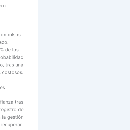
ero
 impulsos
azo.
% de los
robabilidad
o, tras una
s costosos.
nes
fianza tras
registro de
 la gestión
 recuperar