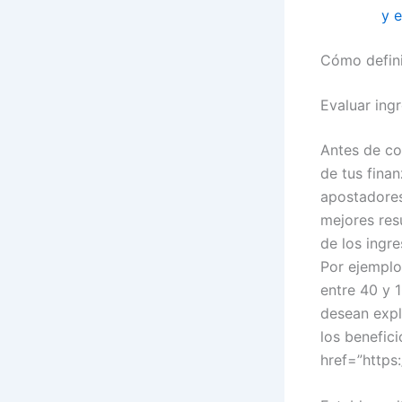
y 
Cómo definir
Evaluar ing
Antes de co
de tus fina
apostadores
mejores res
de los ingr
Por ejemplo
entre 40 y 
desean expl
los benefici
href=”https