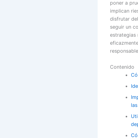
poner a pru
implican ri
disfrutar d
seguir un c
estrategias
eficazmente
responsable
Contenido
Cóm
Id
Im
la
Uti
de
Có