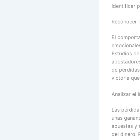
Identificar
Reconocer l
El comporta
emocionales
Estudios de
apostadores
de pérdidas
victoria qu
Analizar el
Las pérdida
unas gananc
apuestas y 
del dinero.