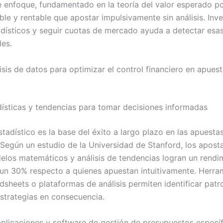
e enfoque, fundamentado en la teoría del valor esperado po
le y rentable que apostar impulsivamente sin análisis. Inve
tadísticos y seguir cuotas de mercado ayuda a detectar esa
es.
lisis de datos para optimizar el control financiero en apues
dísticas y tendencias para tomar decisiones informadas
estadístico es la base del éxito a largo plazo en las apuesta
 Según un estudio de la Universidad de Stanford, los apos
delos matemáticos y análisis de tendencias logran un rendi
 un 30% respecto a quienes apuestan intuitivamente. Herra
sheets o plataformas de análisis permiten identificar patr
estrategias en consecuencia.
aplicaciones y software de gestión de presupuestos especí