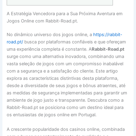
A Estratégia Vencedora para a Sua Próxima Aventura em
Jogos Online com Rabbit-Road.pt.
No dinâmico universo dos jogos online, a
https://rabbit-
road.pt/
busca por plataformas confiáveis e que ofereçam
uma experiência completa é constante. A
Rabbit-Road.pt
surge como uma alternativa inovadora, combinando uma
vasta seleção de jogos com um compromisso inabalável
com a segurança e a satisfação do cliente. Este artigo
explora as características distintivas desta plataforma,
desde a diversidade de seus jogos e bônus atraentes, até
as medidas de segurança implementadas para garantir um
ambiente de jogo justo e transparente. Descubra como a
Rabbit-Road.pt se posiciona como um destino ideal para
os entusiastas de jogos online em Portugal.
A crescente popularidade dos casinos online, combinada