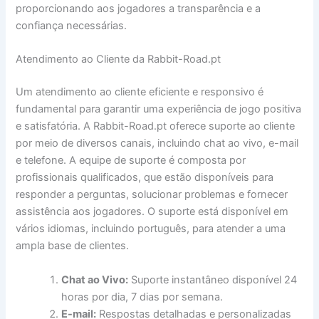
proporcionando aos jogadores a transparência e a
confiança necessárias.
Atendimento ao Cliente da Rabbit-Road.pt
Um atendimento ao cliente eficiente e responsivo é
fundamental para garantir uma experiência de jogo positiva
e satisfatória. A Rabbit-Road.pt oferece suporte ao cliente
por meio de diversos canais, incluindo chat ao vivo, e-mail
e telefone. A equipe de suporte é composta por
profissionais qualificados, que estão disponíveis para
responder a perguntas, solucionar problemas e fornecer
assistência aos jogadores. O suporte está disponível em
vários idiomas, incluindo português, para atender a uma
ampla base de clientes.
Chat ao Vivo:
Suporte instantâneo disponível 24
horas por dia, 7 dias por semana.
E-mail:
Respostas detalhadas e personalizadas