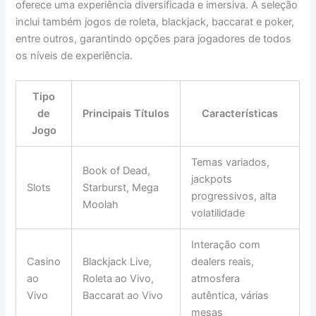
oferece uma experiência diversificada e imersiva. A seleção
inclui também jogos de roleta, blackjack, baccarat e poker,
entre outros, garantindo opções para jogadores de todos
os níveis de experiência.
Tipo
de
Principais Títulos
Características
Jogo
Temas variados,
Book of Dead,
jackpots
Slots
Starburst, Mega
progressivos, alta
Moolah
volatilidade
Interação com
Casino
Blackjack Live,
dealers reais,
ao
Roleta ao Vivo,
atmosfera
Vivo
Baccarat ao Vivo
autêntica, várias
mesas