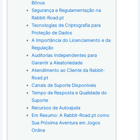
Bônus
Segurança e Regulamentação na
Rabbit-Road.pt
Tecnologias de Criptografia para
Proteção de Dados
A Importância do Licenciamento e da
Regulação
Auditorias Independentes para
Garantir a Aleatoriedade
Atendimento ao Cliente da Rabbit-
Road.pt
Canais de Suporte Disponíveis
Tempo de Resposta e Qualidade do
Suporte
Recursos de Autoajuda
Em Resumo: A Rabbit-Road.pt como
Sua Próxima Aventura em Jogos
Online