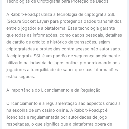
Tecnologias de Criptografia para Proteção de Dados
A Rabbit-Road.pt utiliza a tecnologia de criptografia SSL
(Secure Socket Layer) para proteger os dados transmitidos
entre o jogador e a plataforma. Essa tecnologia garante
que todas as informações, como dados pessoais, detalhes
de cartão de crédito e histórico de transações, sejam
criptografadas e protegidas contra acesso não autorizado.
A criptografia SSL é um padrão de segurança amplamente
utilizado na indústria de jogos online, proporcionando aos
jogadores a tranquilidade de saber que suas informações
estão seguras.
A Importância do Licenciamento e da Regulação
O licenciamento e a regulamentação são aspectos cruciais
na escolha de um casino online. A Rabbit-Road.pt é
licenciada e regulamentada por autoridades de jogo
respeitadas, o que significa que a plataforma opera de