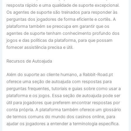
resposta rápido e uma qualidade de suporte excepcional.
Os agentes de suporte são treinados para responder às
perguntas dos jogadores de forma eficiente e cortês. A
plataforma também se preocupa em garantir que os
agentes de suporte tenham conhecimento profundo dos
jogos e das políticas da plataforma, para que possam
fornecer assistência precisa e útil.
Recursos de Autoajuda
Além do suporte ao cliente humano, a Rabbit-Road.pt
oferece uma seção de autoajuda com respostas para
perguntas frequentes, tutoriais e guias sobre como usar a
plataforma e os jogos. Essa seção de autoajuda pode ser
útil para jogadores que preferem encontrar respostas por
conta própria. A plataforma também oferece um glossário
de termos comuns do mundo dos casinos online, para
ajudar os jogadores a entender a terminologia específica.